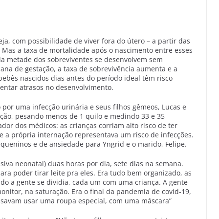
ja, com possibilidade de viver fora do útero – a partir das
Mas a taxa de mortalidade após o nascimento entre esses
a metade dos sobreviventes se desenvolvem sem
ana de gestação, a taxa de sobrevivência aumenta e a
bês nascidos dias antes do período ideal têm risco
sentar atrasos no desenvolvimento.
por uma infecção urinária e seus filhos gêmeos, Lucas e
ção, pesando menos de 1 quilo e medindo 33 e 35
dor dos médicos: as crianças corriam alto risco de ter
e a própria internação representava um risco de infecções.
equeninos e de ansiedade para Yngrid e o marido, Felipe.
nsiva neonatal) duas horas por dia, sete dias na semana.
a poder tirar leite pra eles. Era tudo bem organizado, as
do a gente se dividia, cada um com uma criança. A gente
nitor, na saturação. Era o final da pandemia de covid-19,
ecisavam usar uma roupa especial, com uma máscara”