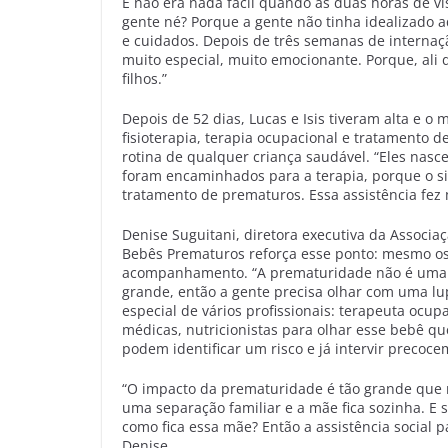
E não era nada fácil quando as duas horas de vis
gente né? Porque a gente não tinha idealizado 
e cuidados. Depois de três semanas de interna
muito especial, muito emocionante. Porque, ali d
filhos.”
Depois de 52 dias, Lucas e Isis tiveram alta e o
fisioterapia, terapia ocupacional e tratamento 
rotina de qualquer criança saudável. “Eles nasc
foram encaminhados para a terapia, porque o s
tratamento de prematuros. Essa assistência fez 
Denise Suguitani, diretora executiva da Associaç
Bebês Prematuros reforça esse ponto: mesmo os
acompanhamento. “A prematuridade não é uma se
grande, então a gente precisa olhar com uma l
especial de vários profissionais: terapeuta ocupa
médicas, nutricionistas para olhar esse bebê qu
podem identificar um risco e já intervir precoce
“O impacto da prematuridade é tão grande que
uma separação familiar e a mãe fica sozinha. E
como fica essa mãe? Então a assistência social
Denise.