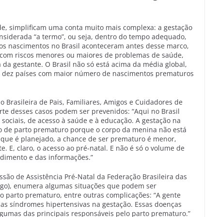
de, simplificam uma conta muito mais complexa: a gestação
siderada “a termo”, ou seja, dentro do tempo adequado,
dos nascimentos no Brasil aconteceram antes desse marco,
, com riscos menores ou maiores de problemas de saúde,
a gestante. O Brasil não só está acima da média global,
 dez países com maior número de nascimentos prematuros
o Brasileira de Pais, Familiares, Amigos e Cuidadores de
rte desses casos podem ser prevenidos: “Aqui no Brasil
 sociais, de acesso à saúde e à educação. A gestação na
sco de parto prematuro porque o corpo da menina não está
 que é planejado, a chance de ser prematuro é menor,
. E, claro, o acesso ao pré-natal. E não é só o volume de
ndimento e das informações.”
ssão de Assistência Pré-Natal da Federação Brasileira das
asgo), enumera algumas situações que podem ser
r o parto prematuro, entre outras complicações: “A gente
e as síndromes hipertensivas na gestação. Essas doenças
gumas das principais responsáveis pelo parto prematuro.”