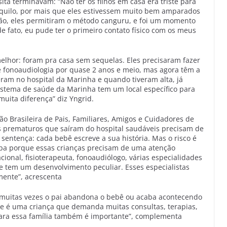
ita terminavam: “Não ter os filhos em casa era triste para
aquilo, por mais que eles estivessem muito bem amparados
ção, eles permitiram o método canguru, e foi um momento
e fato, eu pude ter o primeiro contato físico com os meus
 melhor: foram pra casa sem sequelas. Eles precisaram fazer
de fonoaudiologia por quase 2 anos e meio, mas agora têm a
eram no hospital da Marinha e quando tiveram alta, já
istema de saúde da Marinha tem um local específico para
muita diferença” diz Yngrid.
ão Brasileira de Pais, Familiares, Amigos e Cuidadores de
 prematuros que saíram do hospital saudáveis precisam de
ntença: cada bebê escreve a sua história. Mas o risco é
upa porque essas crianças precisam de uma atenção
cional, fisioterapeuta, fonoaudiólogo, várias especialidades
e tem um desenvolvimento peculiar. Esses especialistas
mente”, acrescenta
 muitas vezes o pai abandona o bebê ou acaba acontecendo
 se é uma criança que demanda muitas consultas, terapias,
 para essa família também é importante”, complementa