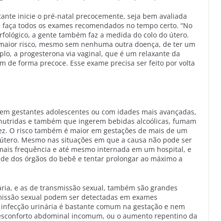
tante inicie o pré-natal precocemente, seja bem avaliada
s, e faça todos os exames recomendados no tempo certo. “No
fológico, a gente também faz a medida do colo do útero.
m maior risco, mesmo sem nenhuma outra doença, de ter um
lo, a progesterona via vaginal, que é um relaxante da
 de forma precoce. Esse exame precisa ser feito por volta
 em gestantes adolescentes ou com idades mais avançadas,
nutridas e também que ingerem bebidas alcoólicas, fumam
ez. O risco também é maior em gestações de mais de um
 útero. Mesmo nas situações em que a causa não pode ser
mais frequência e até mesmo internada em um hospital, e
de dos órgãos do bebê e tentar prolongar ao máximo a
ária, e as de transmissão sexual, também são grandes
smissão sexual podem ser detectadas em exames
 a infecção urinária é bastante comum na gestação e nem
sconforto abdominal incomum, ou o aumento repentino da