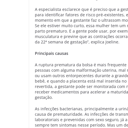
A especialista esclarece que é preciso que a ges
para identificar fatores de risco pré-existente
momento em que a gestante faz o ultrassom mor
Se ele estiver muito curto, essa mulher tem u
parto prematuro. E a gente pode usar, por exemp
musculatura e previne que as contrações ocorram
da 22ª semana de gestação”, explica Joeline.
Principais causas
A ruptura prematura da bolsa é mais frequente
pessoas com alguma malformação uterina, mal 
ou usam outros entorpecentes durante a gravid
bebê, e quando a placenta está mal inserida no
revertida, a gestante pode ser monitorada com 
receber medicamentos para acelerar a maturida
gestação.
As infecções bacterianas, principalmente a urin
causa de prematuridade. As infecções de tran
laboratoriais e prevenidas com sexo seguro, já
sempre tem sintomas nesse período. Mas um de