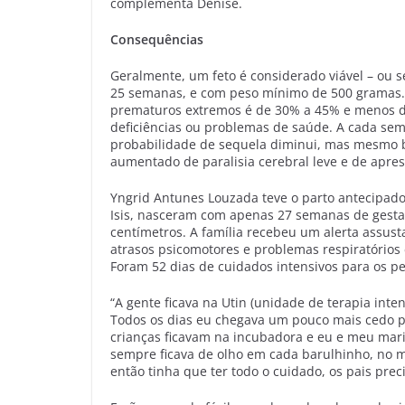
complementa Denise.
Consequências
Geralmente, um feto é considerado viável – ou se
25 semanas, e com peso mínimo de 500 gramas. 
prematuros extremos é de 30% a 45% e menos d
deficiências ou problemas de saúde. A cada sem
probabilidade de sequela diminui, mas mesmo be
aumentado de paralisia cerebral leve e de apre
Yngrid Antunes Louzada teve o parto antecipado 
Isis, nasceram com apenas 27 semanas de gesta
centímetros. A família recebeu um alerta assusta
atrasos psicomotores e problemas respiratórios 
Foram 52 dias de cuidados intensivos para os p
“A gente ficava na Utin (unidade de terapia inte
Todos os dias eu chegava um pouco mais cedo par
crianças ficavam na incubadora e eu e meu mari
sempre ficava de olho em cada barulhinho, no mo
então tinha que ter todo o cuidado, os pais pr