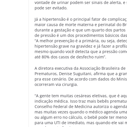
vontade de urinar podem ser sinais de alerta, e 
pode ser evitado.
Já a hipertensão é o principal fator de complica
maior causa de morte materna e perinatal do Br
durante a gestação e que um quarto dos partos 
de pressão é um dos procedimentos básicos das c
“A melhor prevenção é a primária, ou seja, dete
hipertensão grave na gravidez e já fazer a prof
mesmo quando você detecta que a pressão começo
até 80% dos casos de desfecho ruim”.
A diretora executiva da Associação Brasileira de
Prematuros, Denise Suguitani, afirma que a gra
pra esse cenário. De acordo com dados do Mini
ocorreram via cirurgia.
“A gente tem muitas cesáreas eletivas, que é 
indicação médica. Isso traz mais bebês prematu
Conselho Federal de Medicina autoriza o agend
mas muitas vezes quando o médico agenda uma
ou algum erro no cálculo, o bebê pode ter menos
para uma UTI de imediato, mas quando ele vai ma