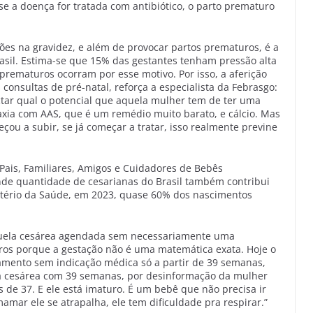
se a doença for tratada com antibiótico, o parto prematuro
ções na gravidez, e além de provocar partos prematuros, é a
asil. Estima-se que 15% das gestantes tenham pressão alta
prematuros ocorram por esse motivo. Por isso, a aferição
onsultas de pré-natal, reforça a especialista da Febrasgo:
ctar qual o potencial que aquela mulher tem de ter uma
ilaxia com AAS, que é um remédio muito barato, e cálcio. Mas
u a subir, se já começar a tratar, isso realmente previne
 Pais, Familiares, Amigos e Cuidadores de Bebês
nde quantidade de cesarianas do Brasil também contribui
stério da Saúde, em 2023, quase 60% dos nascimentos
aquela cesárea agendada sem necessariamente uma
ros porque a gestação não é uma matemática exata. Hoje o
amento sem indicação médica só a partir de 39 semanas,
 cesárea com 39 semanas, por desinformação da mulher
 de 37. E ele está imaturo. É um bebê que não precisa ir
mar ele se atrapalha, ele tem dificuldade pra respirar.”