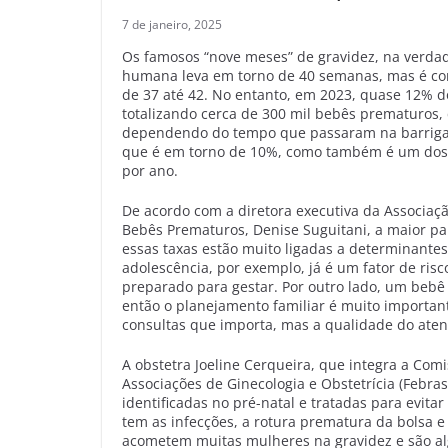
7 de janeiro, 2025
Os famosos “nove meses” de gravidez, na verda
humana leva em torno de 40 semanas, mas é con
de 37 até 42. No entanto, em 2023, quase 12% 
totalizando cerca de 300 mil bebês prematuros
dependendo do tempo que passaram na barriga d
que é em torno de 10%, como também é um dos
por ano.
De acordo com a diretora executiva da Associaçã
Bebês Prematuros, Denise Suguitani, a maior pa
essas taxas estão muito ligadas a determinantes
adolescência, por exemplo, já é um fator de ri
preparado para gestar. Por outro lado, um bebê
então o planejamento familiar é muito importante
consultas que importa, mas a qualidade do ate
A obstetra Joeline Cerqueira, que integra a Comi
Associações de Ginecologia e Obstetrícia (Febr
identificadas no pré-natal e tratadas para evita
tem as infecções, a rotura prematura da bolsa 
acometem muitas mulheres na gravidez e são al