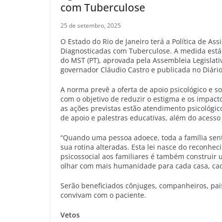
com Tuberculose
25 de setembro, 2025
O Estado do Rio de Janeiro terá a Política de Ass
Diagnosticadas com Tuberculose. A medida está 
do MST (PT), aprovada pela Assembleia Legislativ
governador Cláudio Castro e publicada no Diário O
A norma prevê a oferta de apoio psicológico e s
com o objetivo de reduzir o estigma e os impac
as ações previstas estão atendimento psicológico
de apoio e palestras educativas, além do acesso
“Quando uma pessoa adoece, toda a família se
sua rotina alteradas. Esta lei nasce do reconhec
psicossocial aos familiares é também construir
olhar com mais humanidade para cada casa, cada
Serão beneficiados cônjuges, companheiros, pais
convivam com o paciente.
Vetos