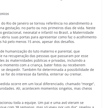
cnicos
do Rio de Janeiro se tornou referência no atendimento a
na gestação, no parto ou nos primeiros dias de vida. Neste
o gestacional, neonatal e infantil no Brasil, a Maternidade
o abriu suas portas para apresentar como faz o acolhimento
s há pelo menos 15 anos, apesar dos desafios.
a de humanização do luto materno e parental, que
de na recuperação das pessoas que passaram por esse
ões às maternidades públicas e privadas, incluindo a
mo momento com a criança, bater fotos ou receberem
m se despedir. Também foi determinada a possibilidade de
 se for do interesse da família, enterrar ou cremar.
edida ocorre em um local diferenciado, chamado “morge”,
s unidades. Ali, acontecem momentos singelos, mas cheios
cionou toda a equipe. Um pai e uma avó vieram se
que com 38 semanas, mas só viveu por um dia“, revelou a