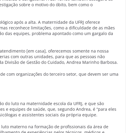
estigação sobre o motivo do óbito, bem como o
lógico após a alta. A maternidade da UFRJ oferece
 mas reconhece limitações, como a dificuldade de as mães
ação das equipes, problema apontado como um gargalo da
e atendimento [em casa], oferecemos somente na nossa
erias com outras unidades, para que as pessoas não
 da Divisão de Gestão do Cuidado, Andrea Marinho Barbosa.
úde com organizações do terceiro setor, que devem ser uma
o do luto na maternidade escola da UFRJ, e que são
es e equipes de saúde, que, segundo Andrea, é “para eles
cólogas e assistentes sociais da própria equipe.
 luto materno na formação de profissionais da área de
lhamento de experiências pelos técnicos, médicos e