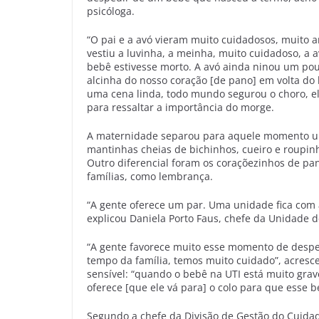
psicóloga.
“O pai e a avó vieram muito cuidadosos, muito 
vestiu a luvinha, a meinha, muito cuidadoso, a av
bebê estivesse morto. A avó ainda ninou um po
alcinha do nosso coração [de pano] em volta do
uma cena linda, todo mundo segurou o choro, el
para ressaltar a importância do morge.
A maternidade separou para aquele momento um 
mantinhas cheias de bichinhos, cueiro e roupinh
Outro diferencial foram os coraçõezinhos de pa
famílias, como lembrança.
“A gente oferece um par. Uma unidade fica com 
explicou Daniela Porto Faus, chefe da Unidade de
“A gente favorece muito esse momento de desped
tempo da família, temos muito cuidado”, acresc
sensível: “quando o bebê na UTI está muito grav
oferece [que ele vá para] o colo para que esse b
Segundo a chefe da Divisão de Gestão do Cuida