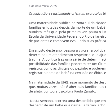
6 de novembro, 2025
Organização e sensibilidade orientam protocolos té
Uma maternidade pública na zona sul da cidade 
famílias enlutadas depois da morte de um bebê 
outubro, mês que, pela primeira vez, pauta o lut
Escola da Universidade Federal do Rio de Janeir
de pacientes e como vem evoluindo suas prática
Em agosto deste ano, passou a vigorar a polític
determina um atendimento respeitoso, que aju
trauma. A política traz uma série de determinaç
possibilidade das famílias poderem ter um últi
registros como as digitais do pezinho e podere
registrar o nome do bebê na certidão de óbito, e
Na maternidade da UFRJ, esse momento de desp
que, muitas vezes, não é aberto às famílias na
de afeto, contou a psicóloga Paula Zanuto.
“Nesta semana, ocorreu uma despedida que emo
despedir de um bebê que nasceu a termo, acho 