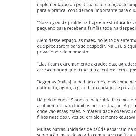
implementação da política, há a intenção de am
para a prática, considerada importante para o lu
“Nosso grande problema hoje é a estrutura físic
pequeno para receber a família toda na despedi
Além desse espaço, as mães, no leito da enferma
que precisarem para se despedir. Na UTI, a equ
privacidade do momento.
“Elas ficam extremamente agradecidas, agradece
acrescentando que o mesmo acontece com a poss
“Algumas [mães] já pediam antes, mas como não 
natimorto, agora, a grande maioria pede para co
Há pelo menos 15 anos a maternidade coloca em 
acolhimento para famílias nessa situação. A prim
onde vão essas mães. A maternidade observou q
filhos nascidos vivos ou em aleitamento causava
Muitas outras unidades de saúde esbarram na sup
separação, mas, de acordo com a nova política, 