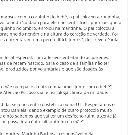
amorosos com o corpinho do bebê, o pai colocou a roupinha,
ó falando ‘cuidado para ele não sentir frio’ , por mais que o
uquinho no ombro, enrolou na mantinha. O pai colocou a
 bracinho do neném e na altura do coração de verdade. Foi
es enfrentaram uma perda difícil juntos”, descreveu Paula
local especial, com adesivos enfeitando as paredes,
as de recém-nascido, para o caso de a família não ter.
no, produzidos por voluntárias e que são doados às
a mãe ou o pai e a outra embalamos junto com o bêbê”,
 Atenção Psicossocial e psicóloga clínica da unidade.
ida, seja no centro obstétrico ou na UTI. Respeitamos o
entou Daniela, dando exemplo de outro protocolo muito
e e nós sabemos que vai ter um desfecho ruim, a gente já
ebê possa ir ao óbito ali juntinho da mãe”.
do, Andrea Marinho Barbosa, responsável pela