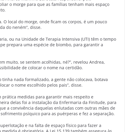
pliar o morge para que as famílias tenham mais espaço
to.
a. O local do morge, onde ficam os corpos, é um pouco
da do neném”, disse.
ria, ou na Unidade de Terapia Intensiva (UTI) têm o tempo
ipe prepara uma espécie de biombo, para garantir a
m muito, se sentem acolhidas, né?”, revelou Andrea,
ibilidade de colocar o nome na certidão.
tinha nada formalizado, a gente não colocava, botava
locar o nome escolhido pelos pais”, disse.
prática medidas para garantir mais respeito e
eira delas foi a instalação da Enfermaria da Finitude, para
ue a convivência daquelas enlutadas com outras mães de
 sofrimento psíquico para as puérperas e fez a separação.
erlotação e na falta de espaço físico para fazer a
a medida é obrigatória. A Lei 15.139 também assegura às