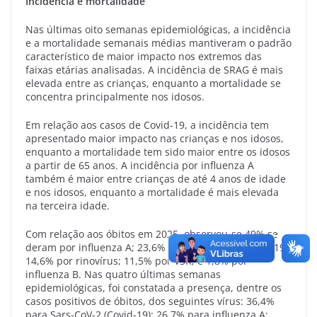
Incidência e mortalidade
Nas últimas oito semanas epidemiológicas, a incidência
e a mortalidade semanais médias mantiveram o padrão
característico de maior impacto nos extremos das
faixas etárias analisadas. A incidência de SRAG é mais
elevada entre as crianças, enquanto a mortalidade se
concentra principalmente nos idosos.
Em relação aos casos de Covid-19, a incidência tem
apresentado maior impacto nas crianças e nos idosos,
enquanto a mortalidade tem sido maior entre os idosos
a partir de 65 anos. A incidência por influenza A
também é maior entre crianças de até 4 anos de idade
e nos idosos, enquanto a mortalidade é mais elevada
na terceira idade.
Com relação aos óbitos em 2025, observou-se 49% se
deram por influenza A; 23,6% por Sars-CoV-2 (Covid-19);
14,6% por rinovírus; 11,5% por VSR; e 1,8% por
influenza B. Nas quatro últimas semanas
epidemiológicas, foi constatada a presença, dentre os
casos positivos de óbitos, dos seguintes vírus: 36,4%
para Sars-CoV-2 (Covid-19); 26,7% para influenza A;