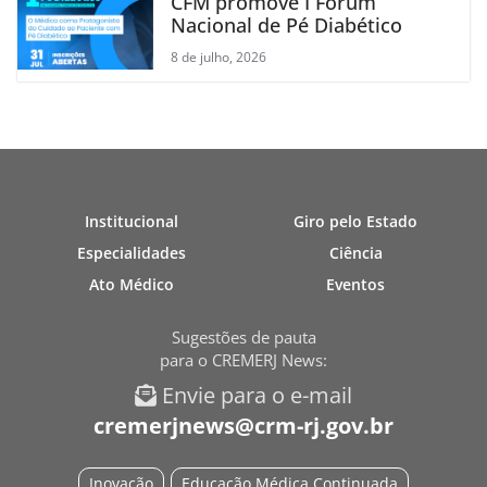
CFM promove I Fórum
Nacional de Pé Diabético
8 de julho, 2026
Institucional
Giro pelo Estado
Especialidades
Ciência
Ato Médico
Eventos
Sugestões de pauta
para o CREMERJ News:
Envie para o e-mail
cremerjnews@crm-rj.gov.br
Inovação
Educação Médica Continuada