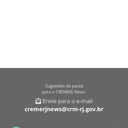
Sugestões de pauta
para o CREMERJ News:
Envie para o e-mail
cremerjnews@crm-rj.gov.br