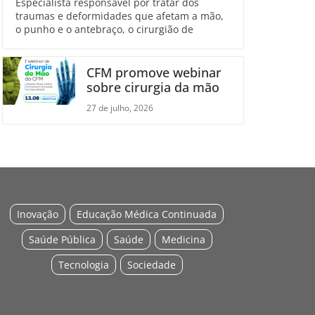
Especialista responsável por tratar dos
traumas e deformidades que afetam a mão,
o punho e o antebraço, o cirurgião de
CFM promove webinar
sobre cirurgia da mão
27 de julho, 2026
Inovação
Educação Médica Continuada
Saúde Pública
Saúde
Medicina
Tecnologia
Sociedade