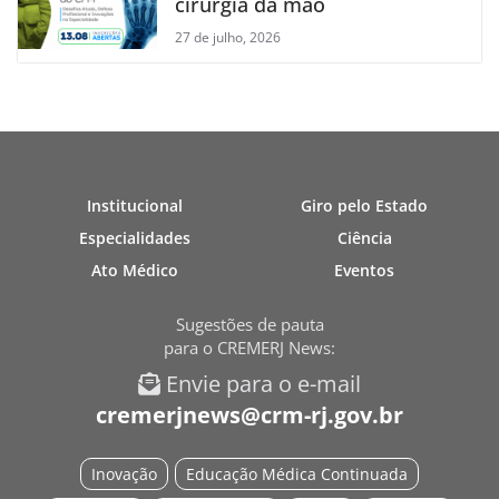
cirurgia da mão
27 de julho, 2026
Institucional
Giro pelo Estado
Especialidades
Ciência
Ato Médico
Eventos
Sugestões de pauta
para o CREMERJ News:
Envie para o e-mail
cremerjnews@crm-rj.gov.br
Inovação
Educação Médica Continuada