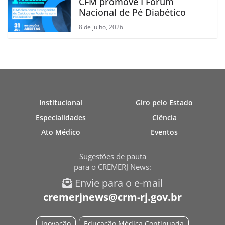
CFM promove I Fórum
Nacional de Pé Diabético
8 de julho, 2026
Institucional
Giro pelo Estado
Especialidades
Ciência
Ato Médico
Eventos
Sugestões de pauta
para o CREMERJ News:
Envie para o e-mail
cremerjnews@crm-rj.gov.br
Inovação
Educação Médica Continuada