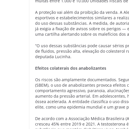
multas entre 1.000 e 10.000 Unidades Fiscais de 
A proteção vai além da proibição da venda. A Al
esportivos e estabelecimentos similares a reali
do uso dessas substâncias. A medida, de autoria
já exigia a fixação de avisos sobre os perigos —
uma cartilha alertando sobre os malefícios dos 
“O uso dessas substâncias pode causar sérios pr
de fluidos, pressão alta, elevação do colesterol r
deputada Lucinha.
Efeitos colaterais dos anabolizantes
Os riscos são amplamente documentados. Segund
(SBEM), o uso de anabolizantes provoca efeitos
comportamento agressivo, paranoia, alucinações,
aumento da pressão arterial. Em adolescentes,
óssea acelerada. A entidade classifica o uso di
elite, como uma epidemia mundial e um grave p
De acordo com a Associação Médica Brasileira (
cresceu 45% entre 2019 e 2021. A testosterona é 