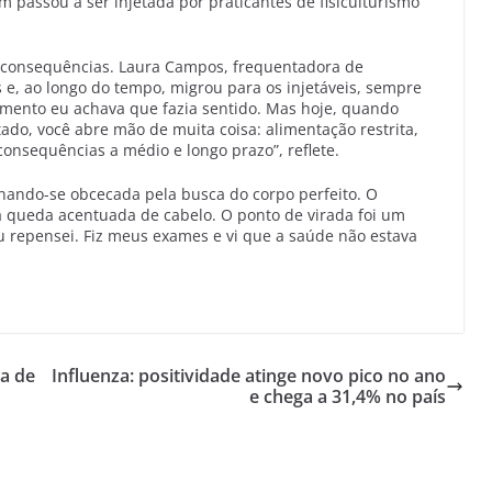
 passou a ser injetada por praticantes de fisiculturismo
 consequências. Laura Campos, frequentadora de
, ao longo do tempo, migrou para os injetáveis, sempre
nto eu achava que fazia sentido. Mas hoje, quando
tado, você abre mão de muita coisa: alimentação restrita,
onsequências a médio e longo prazo”, reflete.
nando-se obcecada pela busca do corpo perfeito. O
e a queda acentuada de cabelo. O ponto de virada foi um
eu repensei. Fiz meus exames e vi que a saúde não estava
a de
Influenza: positividade atinge novo pico no ano
e chega a 31,4% no país