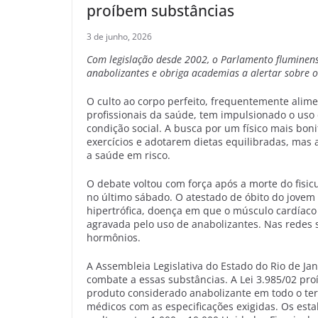
proíbem substâncias
3 de junho, 2026
Com legislação desde 2002, o Parlamento fluminens
anabolizantes e obriga academias a alertar sobre o
O culto ao corpo perfeito, frequentemente alimen
profissionais da saúde, tem impulsionado o us
condição social. A busca por um físico mais boni
exercícios e adotarem dietas equilibradas, mas
a saúde em risco.
O debate voltou com força após a morte do fisic
no último sábado. O atestado de óbito do jovem
hipertrófica, doença em que o músculo cardíac
agravada pelo uso de anabolizantes. Nas redes s
hormônios.
A Assembleia Legislativa do Estado do Rio de Ja
combate a essas substâncias. A Lei 3.985/02 pr
produto considerado anabolizante em todo o terr
médicos com as especificações exigidas. Os est