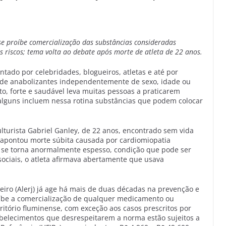
e proíbe comercialização das substâncias consideradas
s riscos; tema volta ao debate após morte de atleta de 22 anos.
tado por celebridades, blogueiros, atletas e até por
o de anabolizantes independentemente de sexo, idade ou
to, forte e saudável leva muitas pessoas a praticarem
 alguns incluem nessa rotina substâncias que podem colocar
ulturista Gabriel Ganley, de 22 anos, encontrado sem vida
 apontou morte súbita causada por cardiomiopatia
o se torna anormalmente espesso, condição que pode ser
ociais, o atleta afirmava abertamente que usava
neiro (Alerj) já age há mais de duas décadas na prevenção e
oíbe a comercialização de qualquer medicamento ou
itório fluminense, com exceção aos casos prescritos por
abelecimentos que desrespeitarem a norma estão sujeitos a