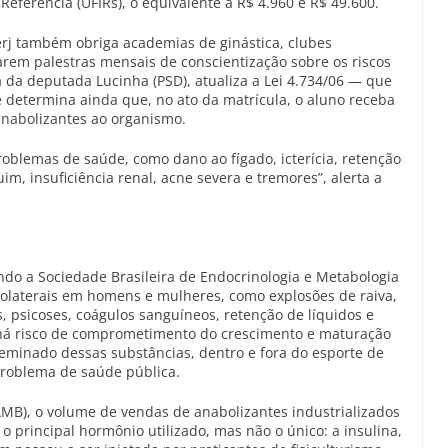
Referência (UFIRs), o equivalente a R$ 4.960 e R$ 49.600.
erj também obriga academias de ginástica, clubes
zarem palestras mensais de conscientização sobre os riscos
 da deputada Lucinha (PSD), atualiza a Lei 4.734/06 — que
 e determina ainda que, no ato da matrícula, o aluno receba
anabolizantes ao organismo.
oblemas de saúde, como dano ao fígado, icterícia, retenção
uim, insuficiência renal, acne severa e tremores”, alerta a
o a Sociedade Brasileira de Endocrinologia e Metabologia
 colaterais em homens e mulheres, como explosões de raiva,
 psicoses, coágulos sanguíneos, retenção de líquidos e
 há risco de comprometimento do crescimento e maturação
sseminado dessas substâncias, dentro e fora do esporte de
roblema de saúde pública.
AMB), o volume de vendas de anabolizantes industrializados
o principal hormônio utilizado, mas não o único: a insulina,