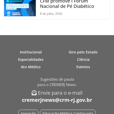
CFM promove I Fórum
Nacional de Pé Diabético
8 de julho, 2026
Institucional
Giro pelo Estado
Especialidades
Ciência
Ato Médico
Eventos
Sugestões de pauta
para o CREMERJ News:
Envie para o e-mail
cremerjnews@crm-rj.gov.br
Inovação
Educação Médica Continuada