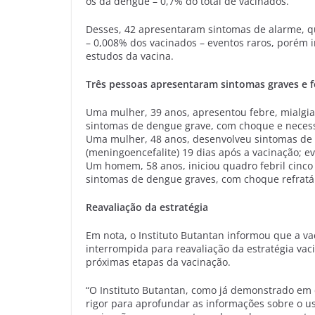
os da dengue – 0,7% do total de vacinados.
Desses, 42 apresentaram sintomas de alarme, q
– 0,008% dos vacinados – eventos raros, porém 
estudos da vacina.
Três pessoas apresentaram sintomas graves e f
Uma mulher, 39 anos, apresentou febre, mialgia 
sintomas de dengue grave, com choque e necess
Uma mulher, 48 anos, desenvolveu sintomas de
(meningoencefalite) 19 dias após a vacinação; ev
Um homem, 58 anos, iniciou quadro febril cinco
sintomas de dengue graves, com choque refratári
Reavaliação da estratégia
Em nota, o Instituto Butantan informou que a v
interrompida para reavaliação da estratégia vac
próximas etapas da vacinação.
“O Instituto Butantan, como já demonstrado em 
rigor para aprofundar as informações sobre o u