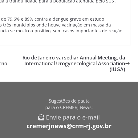
a a tranquilidade para a população atendida pelo SUS”,
bal de 79,6% e 89% contra a dengue grave em estudo
Nos três municípios onde houve vacinação em massa da
cia se mostrou positivo, sem casos importantes de reação
Rio de Janeiro vai sediar Annual Meeting, da
rno
International Urogynecological Association
(IUGA)
Sugestões de pauta
para o CREMERJ News:
Envie para o e-mail
cremerjnews@crm-rj.gov.br