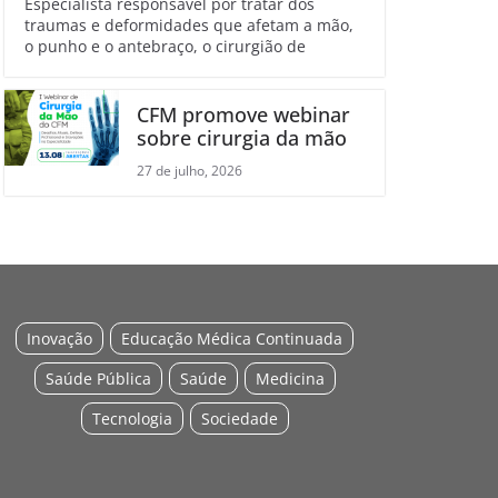
Especialista responsável por tratar dos
traumas e deformidades que afetam a mão,
o punho e o antebraço, o cirurgião de
CFM promove webinar
sobre cirurgia da mão
27 de julho, 2026
Inovação
Educação Médica Continuada
Saúde Pública
Saúde
Medicina
Tecnologia
Sociedade