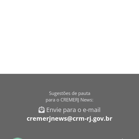
Sugestões de pauta
para o CREMERJ News:
Envie para o e-mail
cremerjnews@crm-rj.gov.br