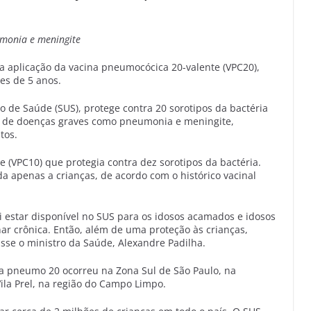
umonia e meningite
 a aplicação da vacina pneumocócica 20-valente (VPC20),
s de 5 anos.
o de Saúde (SUS), protege contra 20 sorotipos da bactéria
a de doenças graves como pneumonia e meningite,
tos.
e (VPC10) que protegia contra dez sorotipos da bactéria.
a apenas a crianças, de acordo com o histórico vacinal
ai estar disponível no SUS para os idosos acamados e idosos
r crônica. Então, além de uma proteção às crianças,
isse o ministro da Saúde, Alexandre Padilha.
a pneumo 20 ocorreu na Zona Sul de São Paulo, na
la Prel, na região do Campo Limpo.