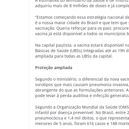
A estimativa do Ministério da Saúde é de imuniz
adquiriu mais de 8 milhões de doses e já comple
“Estamos começando essa estratégia nacional d
é a nossa maior cidade do Brasil e que tem que s
vacinação. Queria reforçar para os pais: procu
vacina já está disponível a todos os municípios b
Na capital paulista, a vacina estará disponível
Básicas de Saúde (UBSs) Integradas até as 19h de
ampliada para todas as UBSs da capital.
Proteção ampliada
Segundo o ministério, o diferencial da nova vac
sorotipos que mais causam pneumonia invasiva, 
abrangente do que as formulações anteriores. A
pode levar à perda auditiva e infecção generaliz
Segundo a Organização Mundial da Saúde (OMS)
infantil por doença prevenível. No Brasil, entre
pneumocócica e 1,4 mil óbitos, o que representa
menores de 5 anos, foram 616 casos e 188 mort