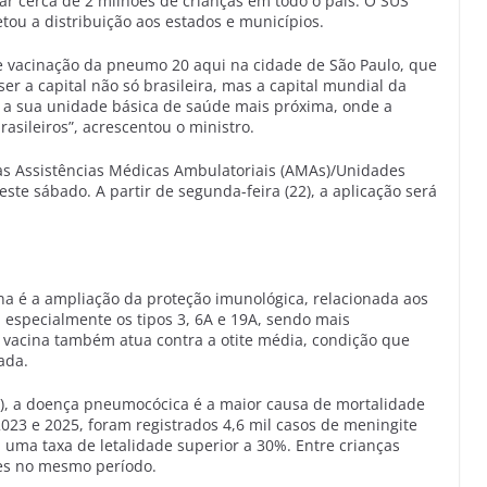
ar cerca de 2 milhões de crianças em todo o país. O SUS
tou a distribuição aos estados e municípios.
e vacinação da pneumo 20 aqui na cidade de São Paulo, que
er a capital não só brasileira, mas a capital mundial da
re a sua unidade básica de saúde mais próxima, onde a
rasileiros”, acrescentou o ministro.
 nas Assistências Médicas Ambulatoriais (AMAs)/Unidades
ste sábado. A partir de segunda-feira (22), a aplicação será
ina é a ampliação da proteção imunológica, relacionada aos
especialmente os tipos 3, 6A e 19A, sendo mais
 vacina também atua contra a otite média, condição que
ada.
, a doença pneumocócica é a maior causa de mortalidade
 2023 e 2025, foram registrados 4,6 mil casos de meningite
 uma taxa de letalidade superior a 30%. Entre crianças
es no mesmo período.