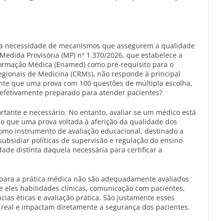
a a necessidade de mecanismos que assegurem a qualidade
Medida Provisória (MP) nº 1.370/2026, que estabelece a
ormação Médica (Enamed) como pré-requisito para o
egionais de Medicina (CRMs), não responde à principal
nte que uma prova com 100 questões de múltipla escolha,
 efetivamente preparado para atender pacientes?
ortante e necessário. No entanto, avaliar se um médico está
do que uma prova voltada à aferição da qualidade dos
omo instrumento de avaliação educacional, destinado a
bsidiar políticas de supervisão e regulação do ensino
ade distinta daquela necessária para certificar a
para a prática médica não são adequadamente avaliados
e eles habilidades clínicas, comunicação com pacientes,
ias éticas e avaliação prática. São justamente esses
real e impactam diretamente a segurança dos pacientes.