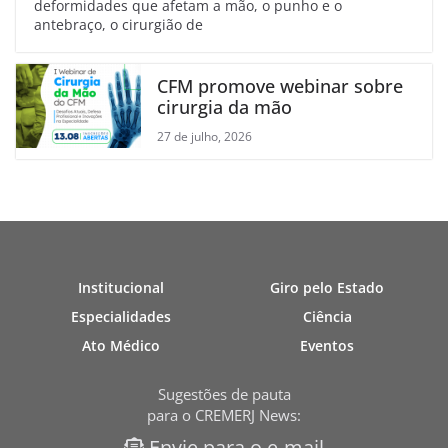
deformidades que afetam a mão, o punho e o
antebraço, o cirurgião de
CFM promove webinar sobre
cirurgia da mão
27 de julho, 2026
Institucional
Giro pelo Estado
Especialidades
Ciência
Ato Médico
Eventos
Sugestões de pauta
para o CREMERJ News:
Envie para o e-mail