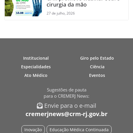
cirurgia da mão
27 de julho, 2026
Institucional
Giro pelo Estado
Especialidades
Ciência
Ato Médico
Eventos
Sugestões de pauta
para o CREMERJ News:
Envie para o e-mail
cremerjnews@crm-rj.gov.br
Inovação
Educação Médica Continuada