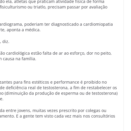
 ela, atletas que praticam atividade física de forma
isiculturismo ou triatlo, precisam passar por avaliação
ardiograma, poderiam ter diagnosticado a cardiomiopatia
rte, aponta a médica.
 diz.
 cardiológica estão falta de ar ao esforço, dor no peito,
m causa na família.
zantes para fins estéticos e performance é proibido no
de deficiência real de testosterona, a fim de restabelecer os
 (diminuição da produção de esperma ou de testosterona)
e.
ada entre jovens, muitas vezes prescrito por colegas ou
ento. E a gente tem visto cada vez mais nos consultórios