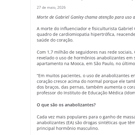
27 de maio, 2026
Morte de Gabriel Ganley chama atenção para uso d
A morte do influenciador e fisiculturista Gabrie
quadro de cardiomiopatia hipertrófica, reacend
saúde do coração.
Com 1,7 milhão de seguidores nas rede sociais, 
revelado o uso de hormônios anabolizantes em s
apartamento na Mooca, em São Paulo, no último 
“Em muitos pacientes, o uso de anabolizantes e
coração cresce acima do normal porque ele ta
dos braços, das pernas, também aumenta o coraç
professor do Instituto de Educação Médica (Ido
O que são os anabolizantes?
Cada vez mais populares para o ganho de massa 
anabolizantes (EA) são drogas sintéticas que tê
principal hormônio masculino.