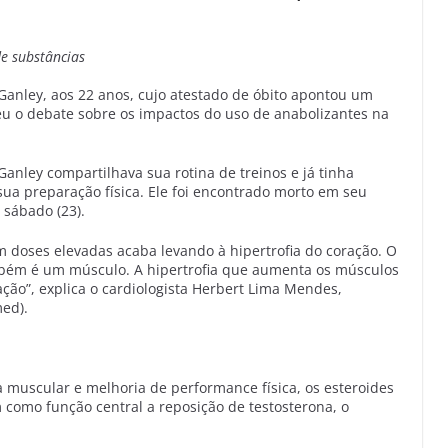
e substâncias
l Ganley, aos 22 anos, cujo atestado de óbito apontou um
eu o debate sobre os impactos do uso de anabolizantes na
Ganley compartilhava sua rotina de treinos e já tinha
ua preparação física. Ele foi encontrado morto em seu
sábado (23).
m doses elevadas acaba levando à hipertrofia do coração. O
mbém é um músculo. A hipertrofia que aumenta os músculos
ão”, explica o cardiologista Herbert Lima Mendes,
med).
muscular e melhoria de performance física, os esteroides
m como função central a reposição de testosterona, o